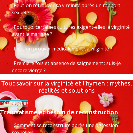
Peut-on retrouver sa virginité après un rapport
sexuel ?
Pourquoi certaines cultures exigent-elles la virginité
avant le mariage ?
Peut-on prouver médicalement sa virginité ?
Première fois et absence de saignement : suis-je
encore vierge ?
Tout savoir sur la virginité et l’hymen : mythes,
réalités et solutions
DÉCOUVRIR
Traumatisme et besoin de reconstruction
Comment se reconstruire après une agression
sexuelle ?