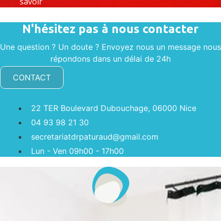
savoir
N'hésitez pas à nous contacter
Une question ? Un doute ? Envoyez nous un message nous
répondons dans un délai de 24h
CONTACT
22 TER Boulevard Dubouchage, 06000 Nice
04 93 98 21 30
secretariatdrpaturaud@gmail.com
Lun - Ven 09h00 - 17h00