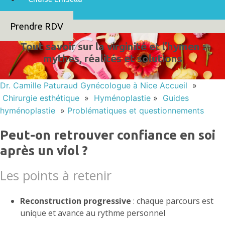
Prendre RDV
Tout savoir sur la virginité et l’hymen :
mythes, réalités et solutions
Dr. Camille Paturaud Gynécologue à Nice
Accueil
»
Chirurgie esthétique
»
Hyménoplastie
»
Guides
hyménoplastie
»
Problématiques et questionnements
Peut-on retrouver confiance en soi
après un viol ?
Les points à retenir
Reconstruction progressive
: chaque parcours est
unique et avance au rythme personnel