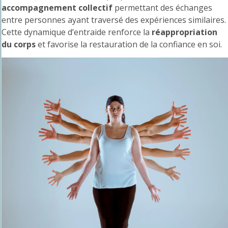
accompagnement collectif
permettant des échanges
entre personnes ayant traversé des expériences similaires.
Cette dynamique d’entraide renforce la
réappropriation
du corps
et favorise la restauration de la confiance en soi.