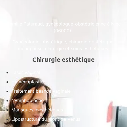
Camille Paturaud, gynécologue-obstétricienne à Nice
(06000).
Gynécologie-obstétrique, chirurgie obstétrique,
ménopause, chirurgie et soins esthétiques.
Chirurgie esthétique
Laser Vaginal
Hyménoplastie
Traitement béance vaginale
Nymphoplastie
Marisques inesthétiques
Lipostructure du Mont de Vénus