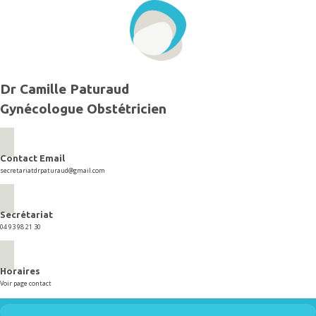
Aller
au
contenu
Dr Camille Paturaud
Gynécologue Obstétricien
Contact Email
secretariatdrpaturaud@gmail.com
Secrétariat
04 93 98 21 30
Horaires
Voir page contact
Menu