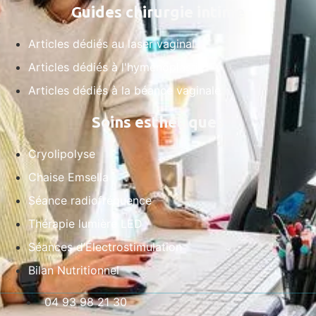
Guides chirurgie intime
Articles dédiés au laser vaginal
Articles dédiés à l'hyménoplastie
Articles dédiés à la béance vaginale
Soins esthétiques
Cryolipolyse
Chaise Emsella
Séance radiofréquence
Thérapie lumière LED
Séances d’Électrostimulation
Bilan Nutritionnel
04 93 98 21 30