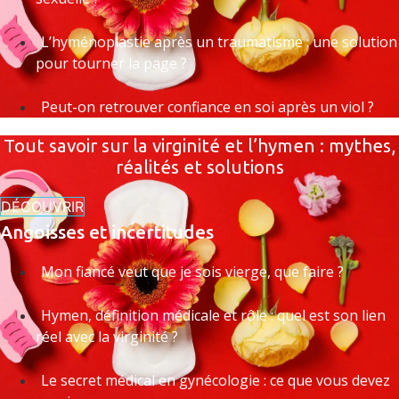
L’hyménoplastie après un traumatisme : une solution
pour tourner la page ?
Peut-on retrouver confiance en soi après un viol ?
Tout savoir sur la virginité et l’hymen : mythes,
réalités et solutions
DÉCOUVRIR
Angoisses et incertitudes
Mon fiancé veut que je sois vierge, que faire ?
Hymen, définition médicale et rôle : quel est son lien
réel avec la virginité ?
Le secret médical en gynécologie : ce que vous devez