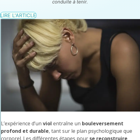
conduite à tenir.
LIRE L'ARTICLE
L’expérience d’un
viol
entraîne un
bouleversement
profond et durable
, tant sur le plan psychologique que
corporel. Les différentes étapes pour
se reconstruire