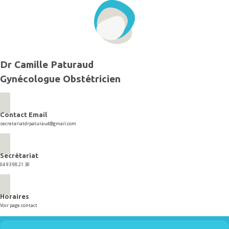
Aller
au
contenu
Dr Camille Paturaud
Gynécologue Obstétricien
Contact Email
secretariatdrpaturaud@gmail.com
Secrétariat
04 93 98 21 30
Horaires
Voir page contact
Menu