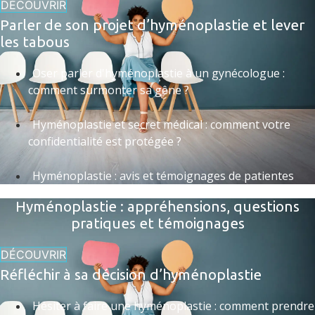
DÉCOUVRIR
Parler de son projet d’hyménoplastie et lever
les tabous
Oser parler d'hyménoplastie à un gynécologue :
comment surmonter sa gêne ?
Hyménoplastie et secret médical : comment votre
confidentialité est protégée ?
Hyménoplastie : avis et témoignages de patientes
Hyménoplastie : appréhensions, questions
pratiques et témoignages
DÉCOUVRIR
Réfléchir à sa décision d’hyménoplastie
Hésiter à faire une hyménoplastie : comment prendre