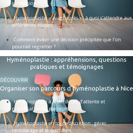
sa décision ?
Hyménoplastie « avant après » : à quoi s’attendre aux
différentes étapes
Comment éviter une décision précipitée que l'on
pourrait regretter ?
Hyménoplastie : appréhensions, questions
pratiques et témoignages
DÉCOUVRIR
Organiser son parcours d’hyménoplastie à Nice
Hyménoplastie à Nice : délais d'attente et
organisation du parcours
Hyménoplastie en toute discrétion : gérer
l'entourage et le quotidien