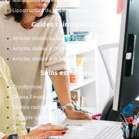
Lipostructure du Mont de Vénus
Guides chirurgie intime
Articles dédiés au laser vaginal
Articles dédiés à l'hyménoplastie
Articles dédiés à la béance vaginale
Soins esthétiques
Cryolipolyse
Chaise Emsella
Séance radiofréquence
Thérapie lumière LED
Séances d’Électrostimulation
Bilan Nutritionnel