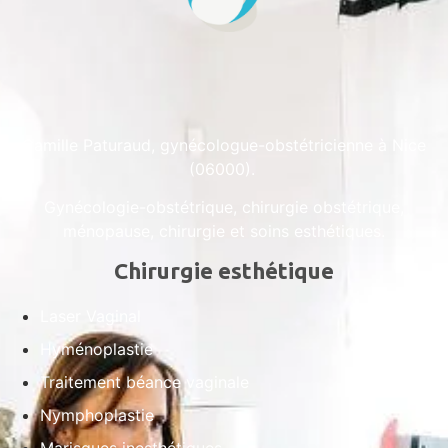
Camille Paturaud, gynécologue-obstétricienne à Nice
(06000).
Gynécologie-obstétrique, chirurgie obstétrique,
ménopause, chirurgie et soins esthétiques.
Chirurgie esthétique
Laser Vaginal
Hyménoplastie
Traitement béance vaginale
Nymphoplastie
Marisques inesthétiques