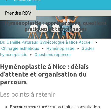
Prendre RDV
Hyménoplastie : appréhensions, questions
pratiques et témoignages
Dr. Camille Paturaud Gynécologue à Nice
Accueil
»
Chirurgie esthétique
»
Hyménoplastie
»
Guides
hyménoplastie
»
Questions réponses
Hyménoplastie à Nice : délais
d’attente et organisation du
parcours
Les points à retenir
Parcours structuré
: contact initial, consultation,