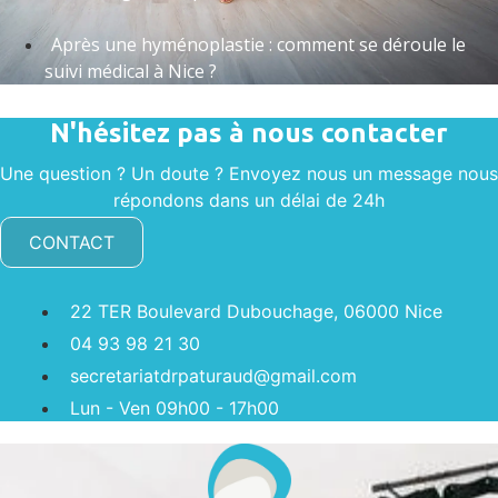
Après une hyménoplastie : comment se déroule le
suivi médical à Nice ?
N'hésitez pas à nous contacter
Une question ? Un doute ? Envoyez nous un message nous
répondons dans un délai de 24h
CONTACT
22 TER Boulevard Dubouchage, 06000 Nice
04 93 98 21 30
secretariatdrpaturaud@gmail.com
Lun - Ven 09h00 - 17h00