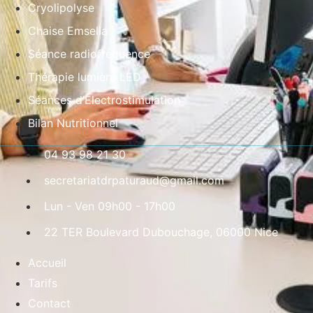
Cryolipolyse
Chaise Emsella
Séance radiofréquence
Thérapie lumière LED
Séances d’Électrostimulation
Bilan Nutritionnel
04 93 98 21 30
secretariatdrpaturaud@gmail.com
Lun - Ven 09h00 - 17h00
22 TER Boulevard Dubouchage, 06000 Nice
Accueil
Tarifs
Contact