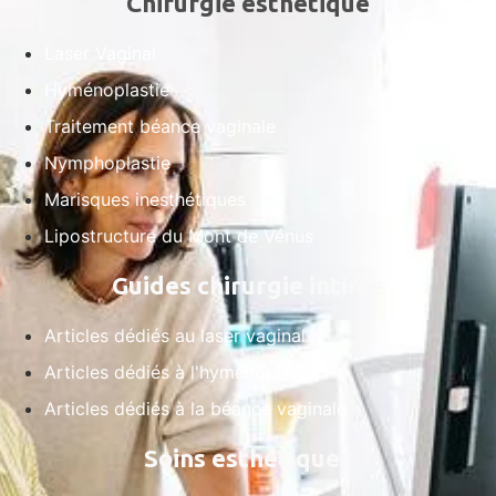
Chirurgie esthétique
Laser Vaginal
Hyménoplastie
Traitement béance vaginale
Nymphoplastie
Marisques inesthétiques
Lipostructure du Mont de Vénus
Guides chirurgie intime
Articles dédiés au laser vaginal
Articles dédiés à l'hyménoplastie
Articles dédiés à la béance vaginale
Soins esthétiques