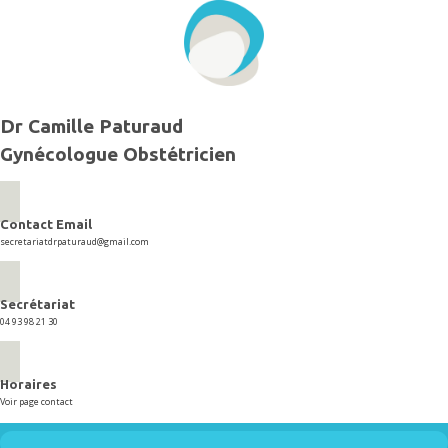
Aller
au
contenu
Dr Camille Paturaud
Gynécologue Obstétricien
Contact Email
secretariatdrpaturaud@gmail.com
Secrétariat
04 93 98 21 30
Horaires
Voir page contact
Menu