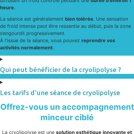
diffusant un froid contrôlé pendant une
durée d’environ 1
heure
.
La séance est généralement
bien tolérée
. Une sensation
de froid intense peut être ressentie au début, puis la zone
s’engourdit progressivement.
À l’issue de la séance, vous pouvez
reprendre vos
activités normalement
.
Qui peut bénéficier de la cryolipolyse ?
Les tarifs d'une séance de cryolipolyse
Offrez-vous un accompagnement
minceur ciblé
La cryolipolyse est une
solution esthétique innovante et