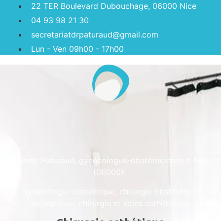
22 TER Boulevard Dubouchage, 06000 Nice
04 93 98 21 30
secretariatdrpaturaud@gmail.com
Lun - Ven 09h00 - 17h00
Camille Paturaud, gynécologue-obstétricienne à Nice
(06000).
Gynécologie-obstétrique, chirurgie obstétrique,
ménopause, chirurgie et soins esthétiques.