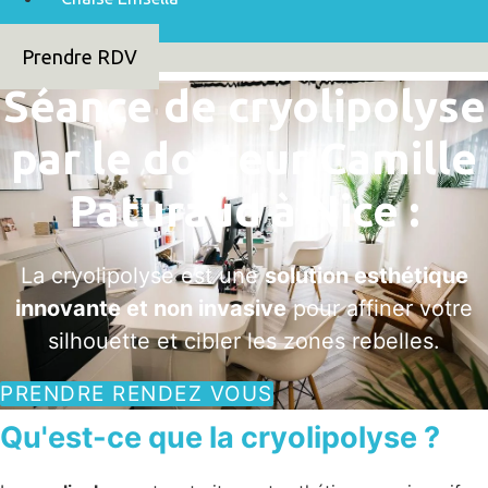
Prendre RDV
Séance de cryolipolyse
par le docteur Camille
Paturaud à Nice :
La cryolipolyse est une
solution esthétique
innovante et non invasive
pour affiner votre
silhouette et cibler les zones rebelles.
PRENDRE RENDEZ VOUS
Qu'est-ce que la cryolipolyse ?