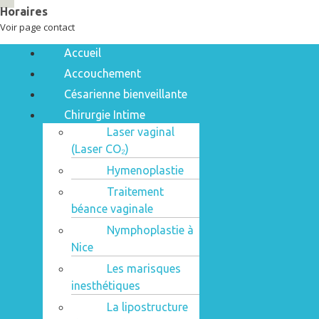
Horaires
Voir page contact
Menu
Accueil
Accouchement
Césarienne bienveillante
Chirurgie Intime
Laser vaginal
(Laser CO₂)
Hymenoplastie
Traitement
béance vaginale
Nymphoplastie à
Nice
Les marisques
inesthétiques
La lipostructure