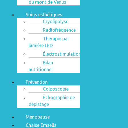
du mont de Venus
Soins esthétiques
Cryolipolyse
Radiofréquence
Thérapie par
lumière LED
Électrostimulation
Bilan
nutritionnel
Prévention
Colposcopie
Échographie de
dépistage
Ménopause
Chaise Emsella