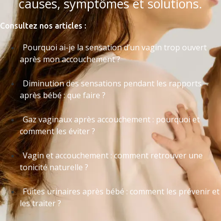
causes, symptômes et solutions.
Consultez nos articles :
Pourquoi ai-je la sensation d’un vagin trop ouvert
après mon accouchement ?
Diminution des sensations pendant les rapports
après bébé : que faire ?
Gaz vaginaux après accouchement : pourquoi et
comment les éviter ?
Vagin et accouchement : comment retrouver une
tonicité naturelle ?
Fuites urinaires après bébé : comment les prévenir et
les traiter ?