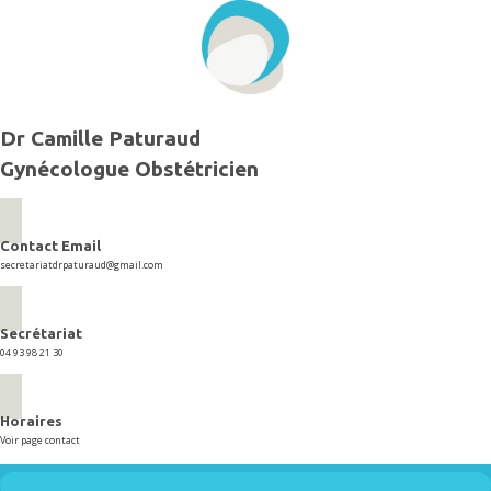
Aller
au
contenu
Dr Camille Paturaud
Gynécologue Obstétricien
Contact Email
secretariatdrpaturaud@gmail.com
Secrétariat
04 93 98 21 30
Horaires
Voir page contact
Menu