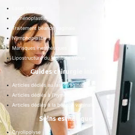
Laser Vaginal
Hyménoplastie
Traitement béance vaginale
Nymphoplastie
Marisques inesthétiques
Lipostructure du Mont de Vénus
Guides chirurgie intime
Articles dédiés au laser vaginal
Articles dédiés à l'hyménoplastie
Articles dédiés à la béance vaginale
Soins esthétiques
Cryolipolyse