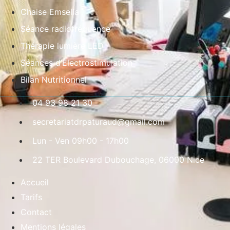
Chaise Emsella
Séance radiofréquence
Thérapie lumière LED
Séances d’Électrostimulation
Bilan Nutritionnel
04 93 98 21 30
secretariatdrpaturaud@gmail.com
Lun - Ven 09h00 - 17h00
22 TER Boulevard Dubouchage, 06000 Nice
Accueil
Tarifs
Contact
Mentions légales