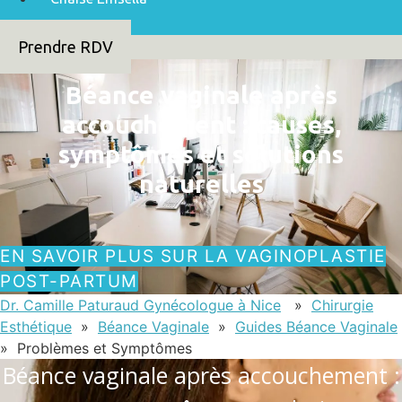
Prendre RDV
Béance vaginale après
accouchement : causes,
symptômes et solutions
naturelles
EN SAVOIR PLUS SUR LA VAGINOPLASTIE
POST-PARTUM
Dr. Camille Paturaud Gynécologue à Nice
»
Chirurgie
Esthétique
»
Béance Vaginale
»
Guides Béance Vaginale
» Problèmes et Symptômes
Béance vaginale après accouchement :