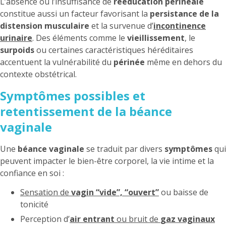
L’absence ou l’insuffisance de
rééducation périnéale
constitue aussi un facteur favorisant la
persistance de la
distension musculaire
et la survenue d’
incontinence
urinaire
. Des éléments comme le
vieillissement
, le
surpoids
ou certaines caractéristiques héréditaires
accentuent la vulnérabilité du
périnée
même en dehors du
contexte obstétrical.
Symptômes possibles et
retentissement de la béance
vaginale
Une
béance vaginale
se traduit par divers
symptômes
qui
peuvent impacter le bien-être corporel, la vie intime et la
confiance en soi :
Sensation de
vagin “vide”, “ouvert”
ou baisse de
tonicité
Perception d’
air entrant
ou bruit de
gaz vaginaux